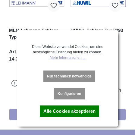
MLM Lehmann Schloss
HUWIL Schloss Typ 0393
Typ 382 P2
mit Zylinder Ø16,5mm
Diese Website verwendet Cookies, um eine
Art.-Nr.:
Art.-Nr.:
bestmögliche Erfahrung bieten zu können.
Mehr Informationen ...
14.0382.PNO.2005
14.0393.FND.2317
Um dieses
Um dieses
Produkt zu
Produkt zu
Nur technisch notwendige
bestellen,
bestellen,
melden Sie sich
melden Sie sich
Konfigurieren
bitte
hier
an.
bitte
hier
an.
Alle Cookies akzeptieren
Details
Details