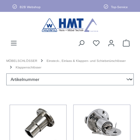
alt springen
B2B Webshop
Top-Service
MÖBELSCHLÖSSER
Einsteck-, Einlass & Klappen- und Schiebetürschlösser
Klappenschlösser