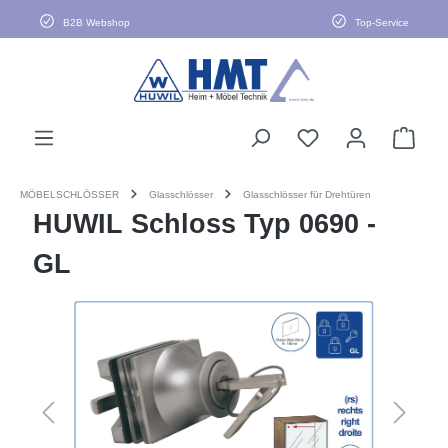
alt springen
B2B Webshop
Top-Service
MÖBELSCHLÖSSER
Glasschlösser
Glasschlösser für Drehtüren
HUWIL Schloss Typ 0690 -
GL
Bildergalerie überspringen