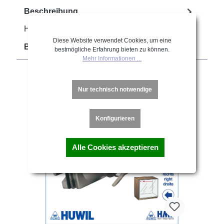
Beschreibung
HUWIL Glastürschloss Typ 0690 - GL
Diese Website verwendet Cookies, um eine
Bewertungen
bestmögliche Erfahrung bieten zu können.
Mehr Informationen ...
Nur technisch notwendige
Produktgalerie überspringen
Ähnliche Artikel
Konfigurieren
Alle Cookies akzeptieren